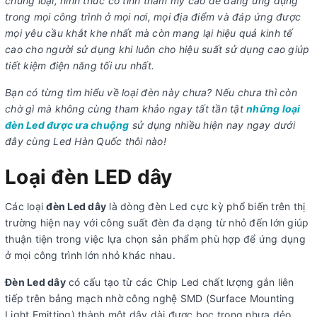
chủng loại, hình thức có tính thẩm mỹ cao dễ dàng ứng dụng
trong mọi công trình ở mọi nơi, mọi địa điểm và đáp ứng được
mọi yêu cầu khắt khe nhất mà còn mang lại hiệu quả kinh tế
cao cho người sử dụng khi luôn cho hiệu suất sử dụng cao giúp
tiết kiệm điện năng tối ưu nhất.
Bạn có từng tìm hiểu về loại đèn này chưa? Nếu chưa thì còn
chờ gì mà không cùng tham khảo ngay tất tần tật
những loại
đèn Led được ưa chuộng
sử dụng nhiều hiện nay ngay dưới
đây cùng Led Hàn Quốc thôi nào!
Loại đèn LED dây
Các loại
đèn Led dây
là dòng đèn Led cực kỳ phổ biến trên thị
trường hiện nay với công suất đèn đa dạng từ nhỏ đến lớn giúp
thuận tiện trong việc lựa chọn sản phẩm phù hợp để ứng dụng
ở mọi công trình lớn nhỏ khác nhau.
Đèn Led dây
có cấu tạo từ các Chip Led chất lượng gắn liên
tiếp trên bảng mạch nhờ công nghệ SMD (Surface Mounting
Light Emitting) thành một dây dài được bọc trong nhựa dẻo