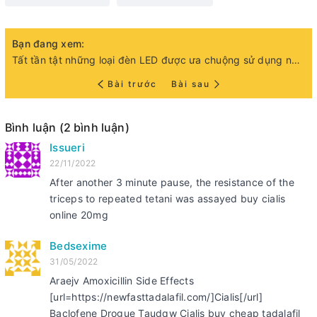
Bạn đang xem:
Tất tần tật những loại đèn LED được ưa chuộng sử dụng nhiều hiện nay
Bài trước
Bài sau
Bình luận (2 bình luận)
Issueri
22/11/2022
After another 3 minute pause, the resistance of the
triceps to repeated tetani was assayed buy cialis
online 20mg
Bedsexime
31/05/2022
Araejv Amoxicillin Side Effects
[url=https://newfasttadalafil.com/]Cialis[/url]
Baclofene Drogue Taudqw Cialis buy cheap tadalafil