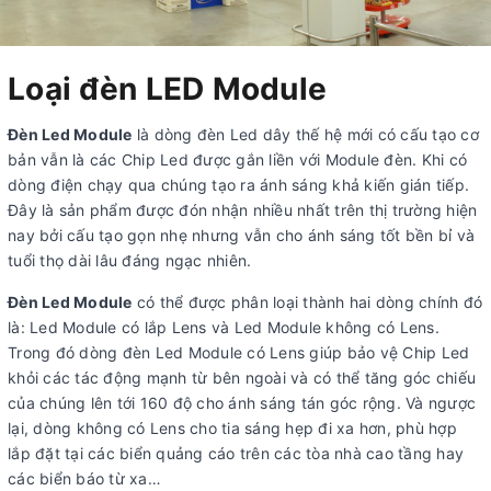
Loại đèn LED Module
Đèn Led Module
là dòng đèn Led dây thế hệ mới có cấu tạo cơ
bản vẫn là các Chip Led được gắn liền với Module đèn. Khi có
dòng điện chạy qua chúng tạo ra ánh sáng khả kiến gián tiếp.
Đây là sản phẩm được đón nhận nhiều nhất trên thị trường hiện
nay bởi cấu tạo gọn nhẹ nhưng vẫn cho ánh sáng tốt bền bỉ và
tuổi thọ dài lâu đáng ngạc nhiên.
Đèn Led Module
có thể được phân loại thành hai dòng chính đó
là: Led Module có lắp Lens và Led Module không có Lens.
Trong đó dòng đèn Led Module có Lens giúp bảo vệ Chip Led
khỏi các tác động mạnh từ bên ngoài và có thể tăng góc chiếu
của chúng lên tới 160 độ cho ánh sáng tán góc rộng. Và ngược
lại, dòng không có Lens cho tia sáng hẹp đi xa hơn, phù hợp
lắp đặt tại các biển quảng cáo trên các tòa nhà cao tầng hay
các biển báo từ xa…