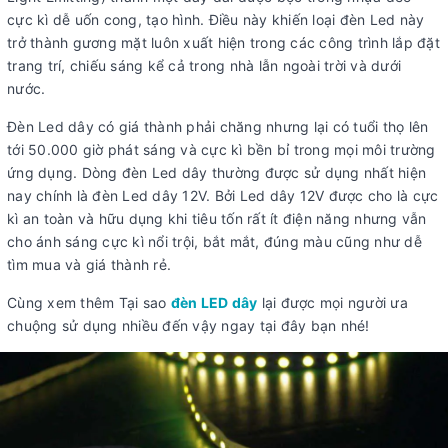
cực kì dễ uốn cong, tạo hình. Điều này khiến loại đèn Led này
trở thành gương mặt luôn xuất hiện trong các công trình lắp đặt
trang trí, chiếu sáng kể cả trong nhà lẫn ngoài trời và dưới
nước.
Đèn Led dây có giá thành phải chăng nhưng lại có tuổi thọ lên
tới 50.000 giờ phát sáng và cực kì bền bỉ trong mọi môi trường
ứng dụng. Dòng đèn Led dây thường được sử dụng nhất hiện
nay chính là đèn Led dây 12V. Bởi Led dây 12V được cho là cực
kì an toàn và hữu dụng khi tiêu tốn rất ít điện năng nhưng vẫn
cho ánh sáng cực kì nổi trội, bắt mắt, đúng màu cũng như dễ
tìm mua và giá thành rẻ.
Cùng xem thêm Tại sao
đèn LED dây
lại được mọi người ưa
chuộng sử dụng nhiều đến vậy ngay tại đây bạn nhé!