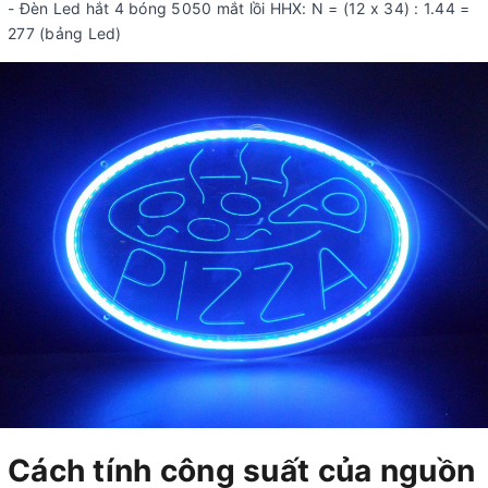
- Đèn Led hắt 4 bóng 5050 mắt lồi HHX: N = (12 x 34) : 1.44 =
277 (bảng Led)
Cách tính công suất của nguồn