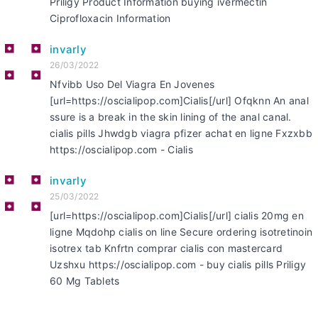
Priligy Product Information buying ivermectin
Ciprofloxacin Information
invarly
26/03/2022
Nfvibb Uso Del Viagra En Jovenes
[url=https://oscialipop.com]Cialis[/url] Ofqknn An anal
ssure is a break in the skin lining of the anal canal.
cialis pills Jhwdgb viagra pfizer achat en ligne Fxzxbb
https://oscialipop.com - Cialis
invarly
25/03/2022
[url=https://oscialipop.com]Cialis[/url] cialis 20mg en
ligne Mqdohp cialis on line Secure ordering isotretinoin
isotrex tab Knfrtn comprar cialis con mastercard
Uzshxu https://oscialipop.com - buy cialis pills Priligy
60 Mg Tablets