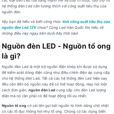
các loại đèn Led tỏa sáng mạnh mẽ và duy trì được tuổi thọ thì
hệ thống đèn Led cần tương thích với công suất tiêu thụ của
nguồn đèn.
Vậy bạn đã hiểu và biết công thức
tính công suất tiêu thụ của
nguồn đèn Led 12V
chưa? Cùng Led Hàn Quốc tìm hiểu về
những điều này ngay bên dưới đây thôi nào!
Nguồn đèn LED - Nguồn tổ ong
là gì?
Nguồn đèn Led là một bộ nguồn điện khép kín được sử dụng
để kiểm soát dòng điện cũng như điều chỉnh điện áp cung cấp
cho hệ thống đèn Led. Tất cả các hệ thống đèn Led hiện nay
đều cần đến bộ nguồn này để có thể hoạt động. Hay nói một
cách đơn giản,
nguồn đèn Led
cung cấp cho đèn Led lượng
điện mà nó cần phải có để hoạt động tối ưu nhất.
Nguồn tổ ong
có cái tên gọi bắt nguồn từ hình dáng chữ nhật
có các lỗ đục thông hơi như tổ ong. Chúng có tác dụng biến