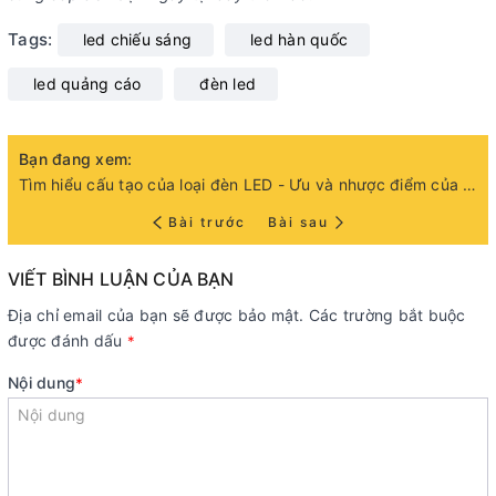
Tags:
led chiếu sáng
led hàn quốc
led quảng cáo
đèn led
Bạn đang xem:
Tìm hiểu cấu tạo của loại đèn LED - Ưu và nhược điểm của dòng LED
Bài trước
Bài sau
VIẾT BÌNH LUẬN CỦA BẠN
Địa chỉ email của bạn sẽ được bảo mật. Các trường bắt buộc
được đánh dấu
*
Nội dung
*