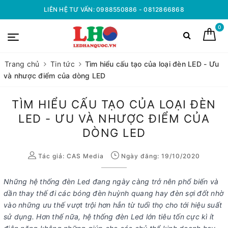
LIÊN HỆ TƯ VẤN: 0988550886 - 0812866868
0
Trang chủ
Tin tức
Tìm hiểu cấu tạo của loại đèn LED - Ưu
và nhược điểm của dòng LED
TÌM HIỂU CẤU TẠO CỦA LOẠI ĐÈN
LED - ƯU VÀ NHƯỢC ĐIỂM CỦA
DÒNG LED
Tác giả:
CAS Media
Ngày đăng: 19/10/2020
Những hệ thống đèn Led đang ngày càng trở nên phổ biến và
dần thay thế đi các bóng đèn huỳnh quang hay đèn sợi đốt nhờ
vào những ưu thế vượt trội hơn hẳn từ tuổi thọ cho tới hiệu suất
sử dụng. Hơn thế nữa, hệ thống đèn Led lớn tiêu tốn cực kì ít