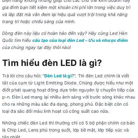
điện năng không những giúp cho các chủ thể kinh doanh hay
gia đình bạn tiết kiệm một khoản chi phí lớn trong việc duy trì
và lắp đặt mà vẫn đem lại hiệu quả vượt trội trong khả năng
trang trí hoặc chiếu sáng của mình.
Dòng đèn này liệu có hoàn hảo đến vậy? Hãy cùng Led Hàn
Quốc tìm hiểu
cấu tạo của loại đèn Led - Ưu và nhược điểm
của chúng ngay tại đây thôi nào!
Tìm hiểu đèn LED là gì?
Trả lời cho câu hỏi: “
Đèn Led là gì
?”. Thì đèn Led chính là viết
tắt của cụm từ Light Emitting Diode. Chúng được hiểu như một
điốt phát quang hoạt động dựa trên nguyên lý chuyển tiếp của
p-n. Đèn Led mang lại nhiều ánh sáng với bước sóng khác nhau
cho ra những màu sắc đa dạng, phong phú. Đặc biệt còn có
loại đa sắc đổi màu linh hoạt có công suất cao nữa.
Những chiếc đèn Led thì thường chỉ có 5 bộ phận chính cơ bản
là Chip Led, Lens phủ trong suốt, lớp bề mặt, lớp tiếp xúc và
tản nhiệt.