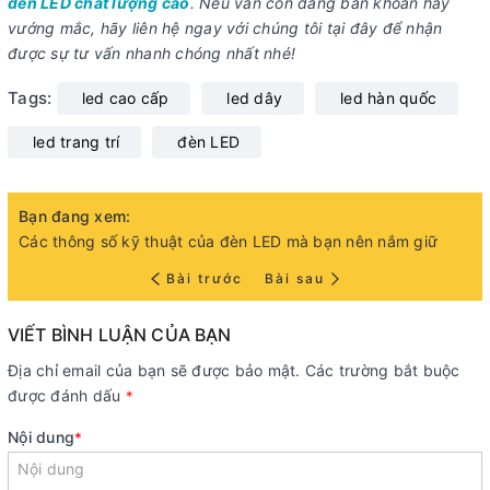
đèn LED chất lượng cao
. Nếu vẫn còn đang băn khoăn hay
vướng mắc, hãy liên hệ ngay với chúng tôi tại đây để nhận
được sự tư vấn nhanh chóng nhất nhé!
Tags:
led cao cấp
led dây
led hàn quốc
led trang trí
đèn LED
Bạn đang xem:
Các thông số kỹ thuật của đèn LED mà bạn nên nắm giữ
Bài trước
Bài sau
VIẾT BÌNH LUẬN CỦA BẠN
Địa chỉ email của bạn sẽ được bảo mật. Các trường bắt buộc
được đánh dấu
*
Nội dung
*