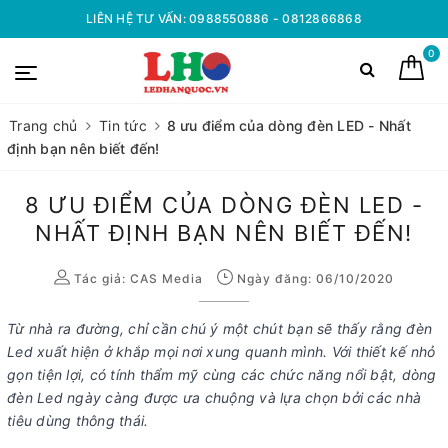
LIÊN HỆ TƯ VẤN: 0988550886 - 0812866868
0
Trang chủ
Tin tức
8 ưu điểm của dòng đèn LED - Nhất
định bạn nên biết đến!
8 ƯU ĐIỂM CỦA DÒNG ĐÈN LED -
NHẤT ĐỊNH BẠN NÊN BIẾT ĐẾN!
Tác giả:
CAS Media
Ngày đăng: 06/10/2020
Từ nhà ra đường, chỉ cần chú ý một chút bạn sẽ thấy rằng đèn
Led xuất hiện ở khắp mọi nơi xung quanh mình. Với thiết kế nhỏ
gọn tiện lợi, có tính thẩm mỹ cùng các chức năng nổi bật, dòng
đèn Led ngày càng được ưa chuộng và lựa chọn bởi các nhà
tiêu dùng thông thái.